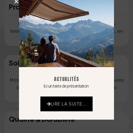
Proximité & Écoute
Nous prenons le temps de comprendre vos
besoins pour proposer des solutions adaptées, en
vous accompagnant.
Solutions Innovantes
ACTUALITÉS
Motorisation et domotique rendent vos fermetures
Ici un texte de présentation
plus simples, connectées et confortables au
quotidien.
LIRE LA SUITE...
Qualité & Durabilité